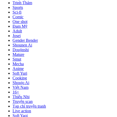
Trinh Thám
Sports
Sci-fi
Comic
One shot
Đam Mỹ
Adult
Josei
Gender Bender
Shounen Ai
Doujinshi
Mature
Smut
Mecha
Anime
Soft Yuri
Cooking
Shoujo Ai
Việt Nam
16+
Thiếu Nhi
Truyện scan
Tạp chí truyện tranh
Live action
Soft Yaoi