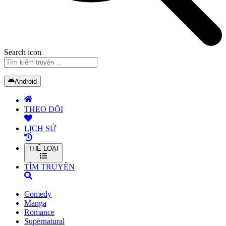
Search icon
Android
THEO DÕI
LỊCH SỬ
THỂ LOẠI
TÌM TRUYỆN
Comedy
Manga
Romance
Supernatural