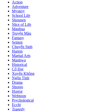
Action
Adventure
Mystery
School Life
Shounen
Slice of Life
Manhua
Truyện Màu
Fantasy
Seinen
Chuyển Sinh
Harem
Martial Arts
Manhwa
Historical
Cổ Đại
Xuyên Không
Ngôn Tình
Drama
Shoujo
Horror
Webtoon
Psychological
Ecchi
Tragedy