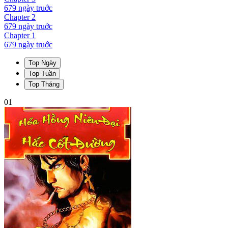
679 ngày
truớc
Chapter
2
679 ngày
truớc
Chapter
1
679 ngày
truớc
Top Ngày
Top Tuần
Top Tháng
01