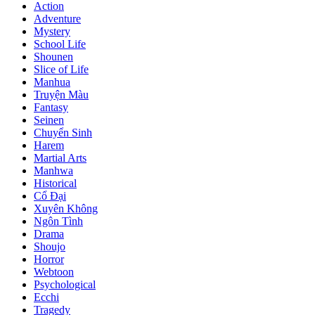
Action
Adventure
Mystery
School Life
Shounen
Slice of Life
Manhua
Truyện Màu
Fantasy
Seinen
Chuyển Sinh
Harem
Martial Arts
Manhwa
Historical
Cổ Đại
Xuyên Không
Ngôn Tình
Drama
Shoujo
Horror
Webtoon
Psychological
Ecchi
Tragedy