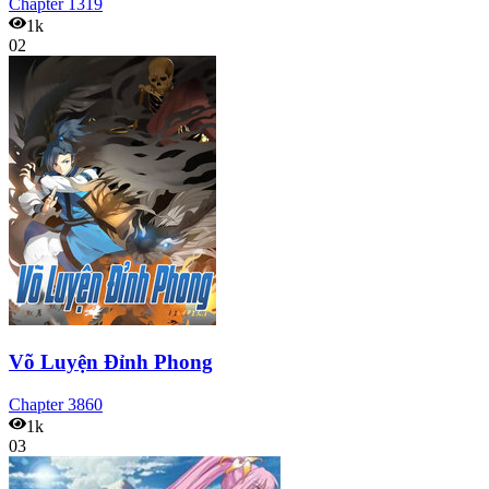
Chapter
1319
1k
02
Võ Luyện Đỉnh Phong
Chapter
3860
1k
03