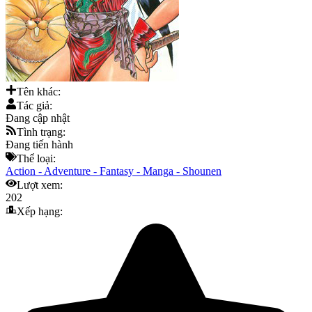
Tên khác:
Tác giả:
Đang cập nhật
Tình trạng:
Đang tiến hành
Thể loại:
Action
-
Adventure
-
Fantasy
-
Manga
-
Shounen
Lượt xem:
202
Xếp hạng: