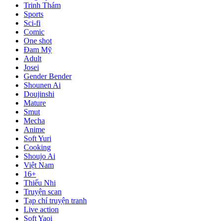
Trinh Thám
Sports
Sci-fi
Comic
One shot
Đam Mỹ
Adult
Josei
Gender Bender
Shounen Ai
Doujinshi
Mature
Smut
Mecha
Anime
Soft Yuri
Cooking
Shoujo Ai
Việt Nam
16+
Thiếu Nhi
Truyện scan
Tạp chí truyện tranh
Live action
Soft Yaoi