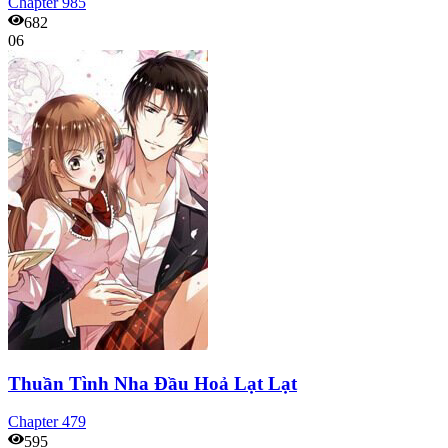
Chapter
985
682
06
Thuần Tình Nha Đầu Hoả Lạt Lạt
Chapter
479
595