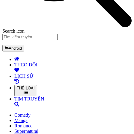
Search icon
Android
THEO DÕI
LỊCH SỬ
THỂ LOẠI
TÌM TRUYỆN
Comedy
Manga
Romance
Supernatural