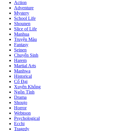
Action
Adventure
Mystery
School Life
Shounen
Slice of Life
Manhua
Truyện Màu
Fantasy
Seinen
Chuyển Sinh
Harem
Martial Arts
Manhwa
Historical
Cổ Đại
Xuyên Không
Ngôn Tình
Drama
Shoujo
Horror
Webtoon
Psychological
Ecchi
Tragedy