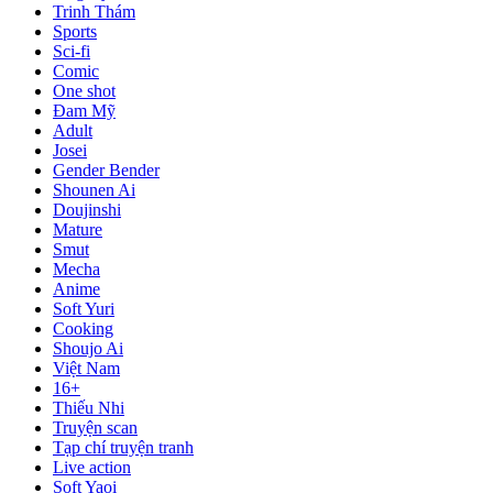
Trinh Thám
Sports
Sci-fi
Comic
One shot
Đam Mỹ
Adult
Josei
Gender Bender
Shounen Ai
Doujinshi
Mature
Smut
Mecha
Anime
Soft Yuri
Cooking
Shoujo Ai
Việt Nam
16+
Thiếu Nhi
Truyện scan
Tạp chí truyện tranh
Live action
Soft Yaoi