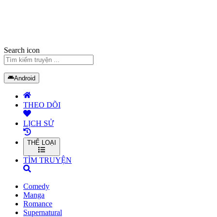
Search icon
Android
THEO DÕI
LỊCH SỬ
THỂ LOẠI
TÌM TRUYỆN
Comedy
Manga
Romance
Supernatural