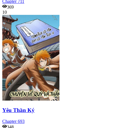
Chapter
711
369
10
Yêu Thần Ký
Chapter
693
348