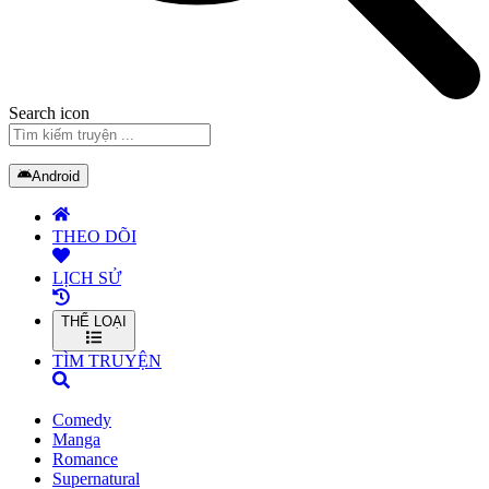
Search icon
Android
THEO DÕI
LỊCH SỬ
THỂ LOẠI
TÌM TRUYỆN
Comedy
Manga
Romance
Supernatural