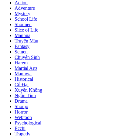
Action
Adventure
Mystery
School Life
Shounen
Slice of Life
Manhua
Truyện Màu
Fantasy
Seinen
Chuyển Sinh
Harem
Martial Arts
Manhwa
Historical
Cổ Đại
Xuyên Không
Ngôn Tình
Drama
Shoujo
Horror
Webtoon
Psychological
Ecchi
Tragedy