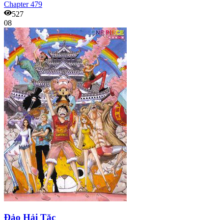
Chapter
479
527
08
Đảo Hải Tặc