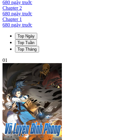
680 ngày
truớc
Chapter
2
680 ngày
truớc
Chapter
1
680 ngày
truớc
Top Ngày
Top Tuần
Top Tháng
01