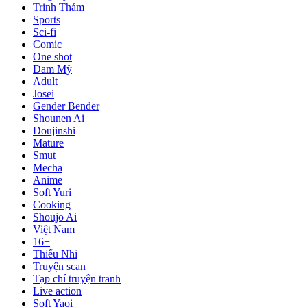
Trinh Thám
Sports
Sci-fi
Comic
One shot
Đam Mỹ
Adult
Josei
Gender Bender
Shounen Ai
Doujinshi
Mature
Smut
Mecha
Anime
Soft Yuri
Cooking
Shoujo Ai
Việt Nam
16+
Thiếu Nhi
Truyện scan
Tạp chí truyện tranh
Live action
Soft Yaoi